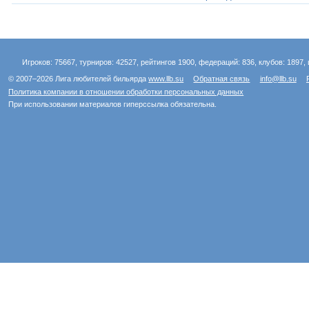
Игроков: 75667, турниров: 42527, рейтингов 1900, федераций: 836, клубов: 1897, 
© 2007–2026 Лига любителей бильярда
www.llb.su
Обратная связь
info@llb.su
Политика компании в отношении обработки персональных данных
При использовании материалов гиперссылка обязательна.