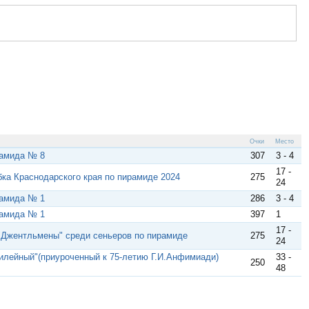
Очки
Место
рамидa № 8
307
3 - 4
17 -
убка Краснодарского края по пирамиде 2024
275
24
рамидa № 1
286
3 - 4
рамидa № 1
397
1
17 -
"Джентльмены" среди сеньеров по пирамиде
275
24
илейный"(приуроченный к 75-летию Г.И.Анфимиади)
33 -
250
48