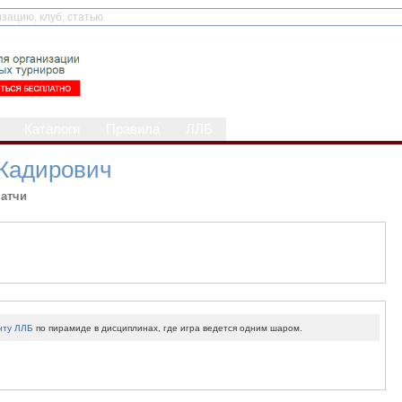
Каталоги
Правила
ЛЛБ
Кадирович
атчи
нту ЛЛБ
по пирамиде в дисциплинах, где игра ведется одним шаром.