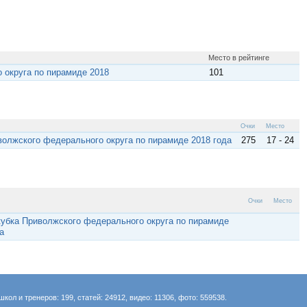
Место в рейтинге
 округа по пирамиде 2018
101
Очки
Место
иволжского федерального округа по пирамиде 2018 года
275
17 - 24
Очки
Место
 кубка Приволжского федерального округа по пирамиде
а
школ и тренеров: 199, статей: 24912, видео: 11306, фото: 559538.