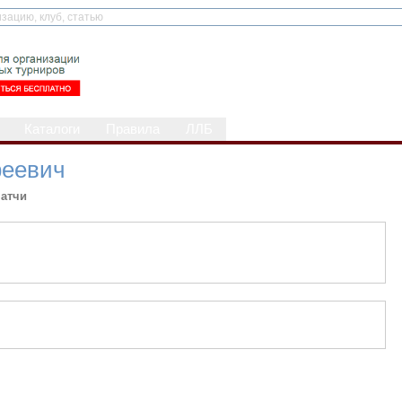
Каталоги
Правила
ЛЛБ
феевич
атчи