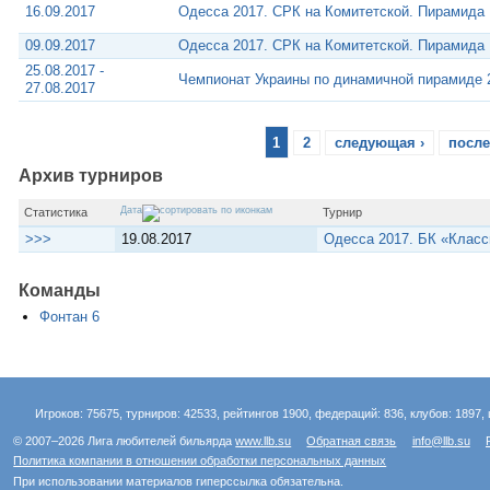
16.09.2017
Одесса 2017. СРК на Комитетской. Пирамида
09.09.2017
Одесса 2017. СРК на Комитетской. Пирамида
25.08.2017 -
Чемпионат Украины по динамичной пирамиде 
27.08.2017
1
2
следующая ›
после
Архив турниров
Дата
Статистика
Турнир
>>>
19.08.2017
Одесса 2017. БК «Класс
Команды
Фонтан 6
Игроков: 75675, турниров: 42533, рейтингов 1900, федераций: 836, клубов: 1897, 
© 2007–2026 Лига любителей бильярда
www.llb.su
Обратная связь
info@llb.su
Политика компании в отношении обработки персональных данных
При использовании материалов гиперссылка обязательна.