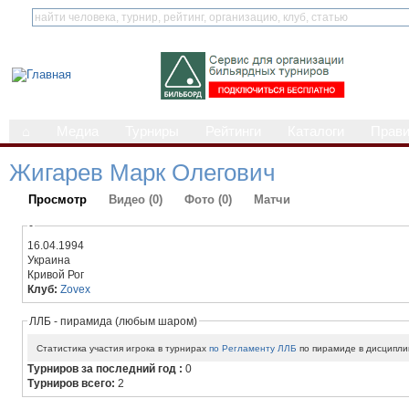
⌂
Медиа
Турниры
Рейтинги
Каталоги
Прав
Жигарев Марк Олегович
Просмотр
Видео (0)
Фото (0)
Матчи
-
16.04.1994
Украина
Кривой Рог
Клуб:
Zovex
ЛЛБ - пирамида (любым шаром)
Статистика участия игрока в турнирах
по Регламенту ЛЛБ
по пирамиде в дисципли
Турниров за последний год :
0
Турниров всего:
2