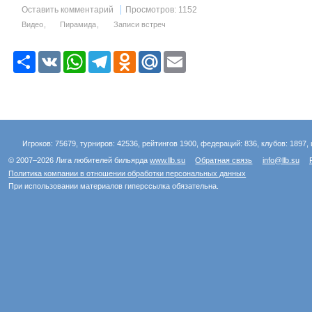
Оставить комментарий
Просмотров: 1152
Видео
Пирамида
Записи встреч
Р
V
W
T
O
M
E
е
K
h
e
d
a
m
с
a
l
n
i
a
у
t
e
o
l
i
р
s
g
k
.
l
с
A
r
l
R
p
a
a
u
p
m
s
Игроков: 75679, турниров: 42536, рейтингов 1900, федераций: 836, клубов: 1897, 
s
n
© 2007–2026 Лига любителей бильярда
www.llb.su
Обратная связь
info@llb.su
i
Политика компании в отношении обработки персональных данных
k
При использовании материалов гиперссылка обязательна.
i