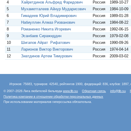
4
Хайретдинов Альфред Фаридович
Россия
1989-10-27
5
Мухаметгалеев Айнур Мударисович
Россия
1984-10-09
6
Гимадеев Юрий Владимирович
Россия
1989-01-28
7
Набиуллин Алмаз Ризванович
Россия
1984-08-22
8
Романенко Никита Игоревич
Россия
1992-06-15
9
Эсанбаев Сиражиддин
Россия
1979-02-08
10
Шигапов Айрат Рифатович
Россия
1990-09-26
11
Ларионов Виктор Викторович
Россия
1974-04-14
12
Зиатдинов Артем Тимурович
Россия
2009-03-02
Игроков: 75683, турниров: 42540, рейтингов 1900, федераций: 836, клубов: 1897, 
© 2007–2026 Лига любителей бильярда
www.llb.su
Обратная связь
info@llb.su
Политика компании в отношении обработки персональных данных
При использовании материалов гиперссылка обязательна.