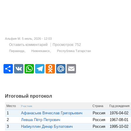
Альфия М. 5 июль, 2026 - 12:03
Оставить комментарий
Просмотров: 752
Пирамида
Нижнекамск
Республика Татарстан
Р
V
W
T
O
M
E
е
K
h
e
d
a
m
с
a
l
n
i
a
у
t
e
o
l
i
р
s
g
k
.
l
с
A
r
l
R
p
a
a
u
Итоговый протокол
p
m
s
s
Место
Страна
Год рождения
Участник
n
1
Афанасьев Вячеслав Григорьевич
Россия
1976-04-02
i
k
2
Левша Пётр Петрович
Россия
1967-08-01
i
3
Набиуллин Динар Булатович
Россия
1995-10-02