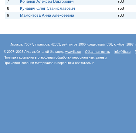
7
Кочанов Алексей Викторович
700
8
Кунавич Олег Станиславович
758
9
Мамонтова Анна Алексеевна
700
Игроков: 75677, турниров: 42533, рейтингов 1900, федераций: 836, клубов: 1897, 
© 2007–2026 Лига любителей бильярда
www.llb.su
Обратная связь
info@llb.su
Политика компании в отношении обработки персональных данных
При использовании материалов гиперссылка обязательна.