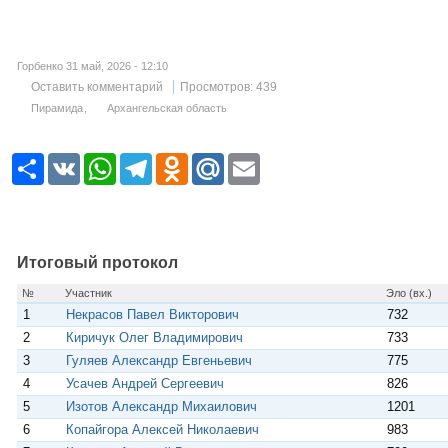
Горбенко 31 май, 2026 - 12:10
Оставить комментарий
Просмотров: 439
Пирамида
Архангельская область
Р
V
W
T
O
M
E
е
K
h
e
d
a
m
с
a
l
n
i
a
у
t
e
o
l
i
р
s
g
k
.
l
с
A
r
l
R
p
a
a
u
Итоговый протокол
p
m
s
s
№
Участник
Эло (вх.)
n
1
Некрасов Павел Викторович
732
i
k
2
Киричук Олег Владимирович
733
i
3
Гуляев Александр Евгеньевич
775
4
Усачев Андрей Сергеевич
826
5
Изотов Александр Михаилович
1201
6
Копайгора Алексей Николаевич
983