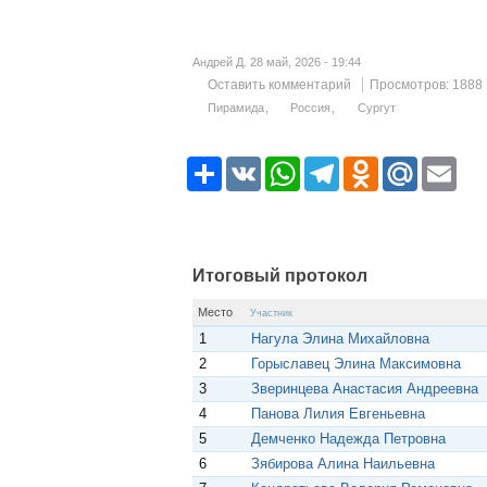
Андрей Д. 28 май, 2026 - 19:44
Оставить комментарий
Просмотров: 1888
Пирамида
Россия
Сургут
Р
V
W
T
O
M
E
е
K
h
e
d
a
m
с
a
l
n
i
a
у
t
e
o
l
i
р
s
g
k
.
l
с
A
r
l
R
p
a
a
u
Итоговый протокол
p
m
s
s
Место
Участник
n
1
Нагула Элина Михайловна
i
k
2
Горыславец Элина Максимовна
i
3
Зверинцева Анастасия Андреевна
4
Панова Лилия Евгеньевна
5
Демченко Надежда Петровна
6
Зябирова Алина Наильевна