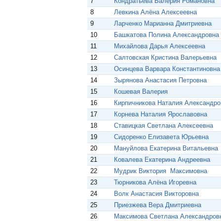
7
Кондратьева Валерия Романовна
8
Левкина Алёна Алексеевна
9
Ларченко Марианна Дмитриевна
10
Башкатова Полина Александровна
11
Михайлова Дарья Алексеевна
12
Салтовская Кристина Валерьевна
13
Осинцева Варвара Константиновна
14
Зырянова Анастасия Петровна
15
Кошевая Валерия
16
Кирпичникова Наталия Александро
17
Корнева Наталия Ярославовна
18
Ставицкая Светлана Алексеевна
19
Сидоренко Елизавета Юрьевна
20
Мануйлова Екатерина Витальевна
21
Ковалева Екатерина Андреевна
22
Мудрик Виктория Максимовна
23
Тюрникова Алёна Игоревна
24
Волк Анастасия Викторовна
25
Приезжева Вера Дмитриевна
26
Максимова Светлана Александров