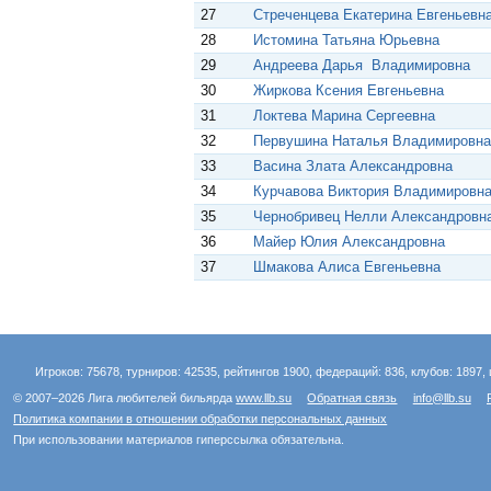
27
Стреченцева Екатерина Евгеньевн
28
Истомина Татьяна Юрьевна
29
Андреева Дарья Владимировна
30
Жиркова Ксения Евгеньевна
31
Локтева Марина Сергеевна
32
Первушина Наталья Владимировна
33
Васина Злата Александровна
34
Курчавова Виктория Владимировн
35
Чернобривец Нелли Александровн
36
Майер Юлия Александровна
37
Шмакова Алиса Евгеньевна
Игроков: 75678, турниров: 42535, рейтингов 1900, федераций: 836, клубов: 1897, 
© 2007–2026 Лига любителей бильярда
www.llb.su
Обратная связь
info@llb.su
Политика компании в отношении обработки персональных данных
При использовании материалов гиперссылка обязательна.