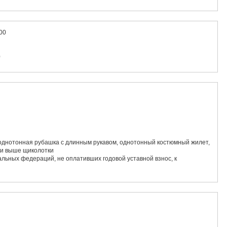
:00
0
однотонная рубашка с длинным рукавом, однотонный костюмный жилет,
ки выше щиколотки
льных федераций, не оплативших годовой уставной взнос, к