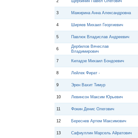
2
Щербинин Павел Олегович
3
Мажирина Анна Александровна
4
Ширяев Михаил Георгиевич
5
Павлюк Владислав Андреевич
Дербилов Вячеслав
6
Владимирович
7
Киладзе Михаил Бондоевич
8
Лейлек Фират -
9
Эрен Вахит Тимур
10
Левинсон Максим Юрьевич
11
Фокин Денис Олегович
12
Береснев Артем Максимович
13
Сафиуллин Марсель Айратович