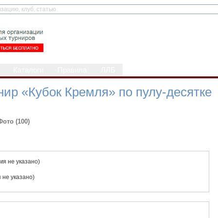
Каталоги
Правила
ЛЛБ
ир «Кубок Кремля» по пулу-десятке
Фото (100)
мя не указано)
 не указано)