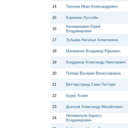
14
Тихонов Иван Александрович
15
Боранкан Хуссейн -
Кисмерешкин Юрий
16
Владимирович
17
Зубцова Наталья Алексеевна
18
Матвиенко Владимир Юрьевич
19
Кондраков Александр Николаевич
20
Попова Валерия Вячеславовна
21
Веттерстранд Сами Петтери
22
Бурку Аскин
23
Дьячков Александр Михайлович
Непомилуев Кирилл
24
Владимирович