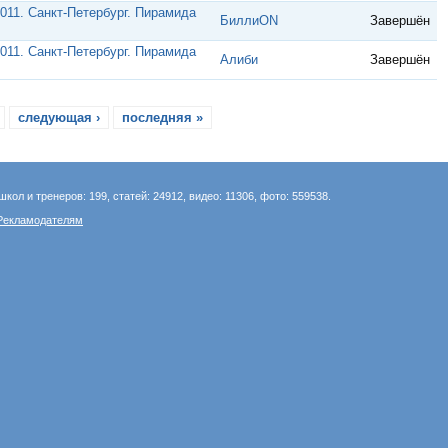
011. Санкт-Петербург. Пирамида
БиллиON
Завершён
011. Санкт-Петербург. Пирамида
Алиби
Завершён
следующая ›
последняя »
школ и тренеров: 199, статей: 24912, видео: 11306, фото: 559538.
Рекламодателям