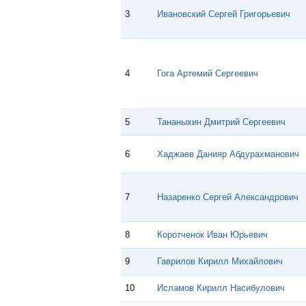
3
Ивановский Сергей Григорьевич
4
Гога Артемий Сергеевич
5
Тананыхин Дмитрий Сергеевич
6
Хаджаев Данияр Абдурахманович
7
Назаренко Сергей Александрович
8
Коротченок Иван Юрьевич
9
Гаврилов Кирилл Михайлович
10
Исламов Кирилл Насибулович