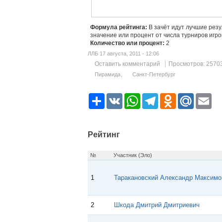
Формула рейтинга:
В зачёт идут лучшие рез
значение или процент от числа турниров игро
Количество или процент:
2
ЛЛБ 17 августа, 2011 - 12:06
Оставить комментарий
Просмотров: 2570
Пирамида
Санкт-Петербург
Р
V
W
T
O
M
E
е
K
h
e
d
a
m
с
a
l
n
i
a
у
t
e
o
l
i
р
s
g
k
.
l
Рейтинг
с
A
r
l
R
p
a
a
u
p
m
s
№
Участник (Эло)
s
n
i
1
Таракановский Александр Максимо
k
i
2
Шкода Дмитрий Дмитриевич