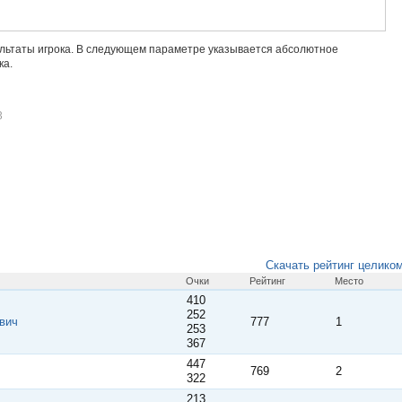
ультаты игрока. В следующем параметре указывается абсолютное
ка.
3
Скачать рейтинг целико
Очки
Рейтинг
Место
410
252
вич
777
1
253
367
447
769
2
322
213