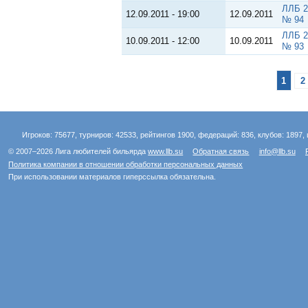
ЛЛБ 2
12.09.2011 - 19:00
12.09.2011
№ 94
ЛЛБ 2
10.09.2011 - 12:00
10.09.2011
№ 93
1
2
Игроков: 75677, турниров: 42533, рейтингов 1900, федераций: 836, клубов: 1897, 
© 2007–2026 Лига любителей бильярда
www.llb.su
Обратная связь
info@llb.su
Политика компании в отношении обработки персональных данных
При использовании материалов гиперссылка обязательна.