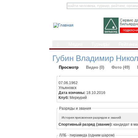
⌂
Медиа
Турниры
Рейтинги
Губин Владимир Нико
Просмотр
Видео (0)
Фото (49)
-
07.06.1962
Ульяновск
Дата кончины:
18.10.2016
Клуб:
Меркурий
Разряды и звания
История присвоения разрядов и званий
Спортивный разряд (звание):
кандидат в м
ЛЛБ - пирамида (одним шаром)