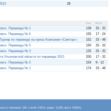
2013
28
Очки
Место
овск. Пирамида № 1
139
25 - 32
овск. Пирамида № 6
155
17 - 24
 Турнир по пирамиде на призы Компании «Симторг»
152
33 - 48
овск. Пирамида № 5
150
25 - 32
овск. Пирамида № 3
125
25 - 32
ата Ульяновской области по пирамиде 2013
200
17 - 32
овск. Пирамида № 2
154
9 - 12
овск. Пирамида № 1
174
33 - 48
школ и тренеров: 199, статей: 24913, видео: 11306, фото: 559541.