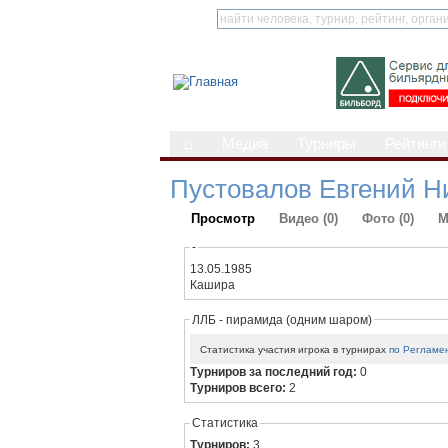
⌂
Медиа
Турниры
Рейтинги
Пустовалов Евгений Н
Просмотр
Видео (0)
Фото (0)
М
-
13.05.1985
Кашира
ЛЛБ - пирамида (одним шаром)
Статистика участия игрока в турнирах
по Регламе
Турниров за последний год:
0
Турниров всего:
2
Статистика
Турниров:
3