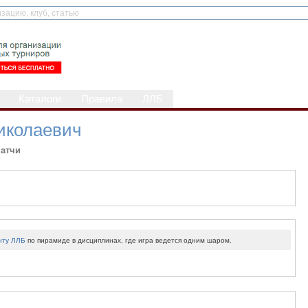
Каталоги
Правила
ЛЛБ
иколаевич
атчи
нту ЛЛБ
по пирамиде в дисциплинах, где игра ведется одним шаром.