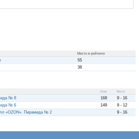
Место в рейтинге
л
55
38
Очки
Место
мида № 8
168
9 - 16
мида № 6
149
9 - 12
олл «OZON». Пирамида № 2
9 - 16