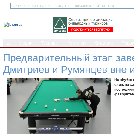
⌂
Медиа
Турниры
Рейтинги
Каталоги
Прав
Предварительный этап зав
Дмитриев и Румянцев вне 
На «Кубке
один, но с
последним.
фаворитам 