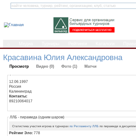
⌂
Медиа
Турниры
Рейтинги
Каталоги
Прав
Красавина Юлия Александровна
Просмотр
Видео (0)
Фото (1)
Матчи
-
12.06.1997
Россия
Калининград
Контакты:
89210064017
ЛЛБ - пирамида (одним шаром)
Статистика участия игрока в турнирах
по Регламенту ЛЛБ
по пирамиде в дисципли
Рейтинг Эло:
778