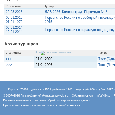
Статистика
Турнир
29.03.2026
ЛЛБ 2026. Калининград. Пирамида № 8
05.01.2015 -
Первенство России по свободной пирамиде 
01.01.1970
2015
06.01.2014 -
Первенство России по пирамиде среди девуш
10.01.2014
Архив турниров
Дата
Статистика
Турнир
>>>
01.01.2026
Тэст (Одн
>>>
01.01.2026
Тэст (Люб
Игроков: 75676, турниров: 42533, рейтингов 1900, федераций: 836, клубов: 1897, 
© 2007–2026 Лига любителей бильярда
www.llb.su
Обратная связь
info@llb.su
Политика компании в отношении обработки персональных данных
При использовании материалов гиперссылка обязательна.