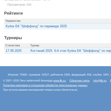
Просмотров: 104
Рейтинги
Первенство
Кубок БК "Шеффилд" по пирамиде 2025
Турниры
Статистика
Турнир
17.08.2025
Костанай 2025. 6-й этап Кубка БК "Шеффилд" по пи
Игроков: 75666, турниров: 42527, рейтингов 1900, федераций: 836, клубов: 1897, 
© 2007–2026 Лига любителей бильярда
www.llb.su
Обратная связь
info@llb.su
Политика компании в отношении обработки персональных данных
При использовании материалов гиперссылка обязательна.