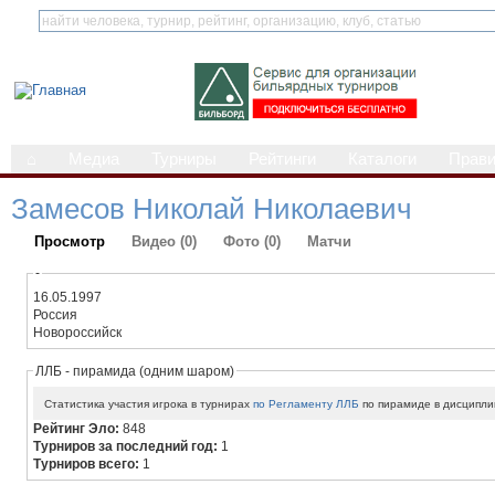
⌂
Медиа
Турниры
Рейтинги
Каталоги
Прав
Замесов Николай Николаевич
Просмотр
Видео (0)
Фото (0)
Матчи
-
16.05.1997
Россия
Новороссийск
ЛЛБ - пирамида (одним шаром)
Статистика участия игрока в турнирах
по Регламенту ЛЛБ
по пирамиде в дисципли
Рейтинг Эло:
848
Турниров за последний год:
1
Турниров всего:
1