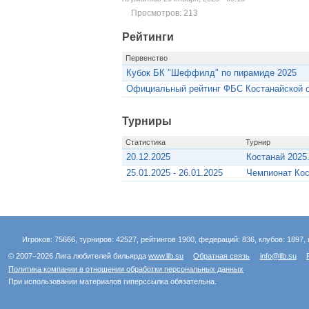
Просмотров: 213
Рейтинги
Первенство
Кубок БК "Шеффилд" по пирамиде 2025
Официальный рейтинг ФБС Костанайской о
Турниры
Статистика
Турнир
20.12.2025
Костанай 2025
25.01.2025 - 26.01.2025
Чемпионат Кос
Игроков: 75666, турниров: 42527, рейтингов 1900, федераций: 836, клубов: 1897, 
© 2007–2026 Лига любителей бильярда
www.llb.su
Обратная связь
info@llb.su
Политика компании в отношении обработки персональных данных
При использовании материалов гиперссылка обязательна.