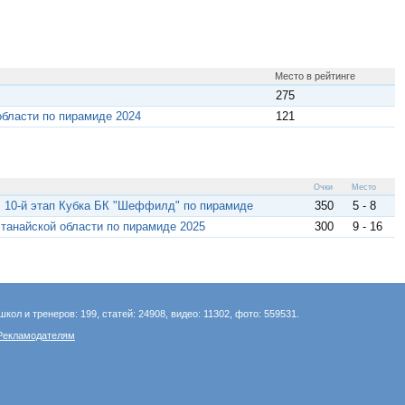
Место в рейтинге
275
бласти по пирамиде 2024
121
Очки
Место
. 10-й этап Кубка БК "Шеффилд" по пирамиде
350
5 - 8
танайской области по пирамиде 2025
300
9 - 16
школ и тренеров: 199, статей: 24908, видео: 11302, фото: 559531.
Рекламодателям