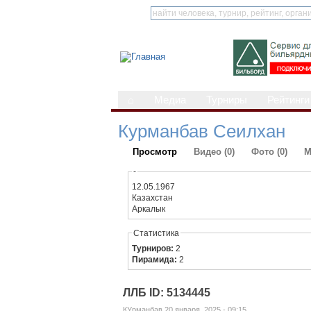
⌂
Медиа
Турниры
Рейтинги
Курманбав Сеилхан
Просмотр
Видео (0)
Фото (0)
М
-
12.05.1967
Казахстан
Аркалык
Статистика
Турниров:
2
Пирамида:
2
ЛЛБ ID: 5134445
КУрманбав 20 января, 2025 - 09:15