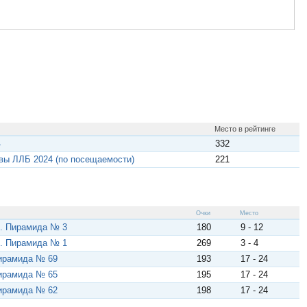
Место в рейтинге
4
332
вы ЛЛБ 2024 (по посещаемости)
221
Очки
Место
. Пирамида № 3
180
9 - 12
. Пирамида № 1
269
3 - 4
ирамида № 69
193
17 - 24
ирамида № 65
195
17 - 24
ирамида № 62
198
17 - 24