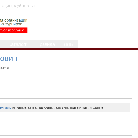
Каталоги
Правила
ЛЛБ
рович
атчи
нту ЛЛБ
по пирамиде в дисциплинах, где игра ведется одним шаром.