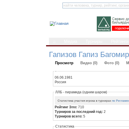
⌂
Медиа
Турниры
Рейтинги
Гапизов Гапиз Багоми
Просмотр
Видео (0)
Фото (0)
М
-
06.06.1981
Россия
ЛЛБ - пирамида (одним шаром)
Статистика участия игрока в турнирах
по Регламе
Рейтинг Эло:
710
Турниров за последний год:
2
Турниров всего:
5
Статистика