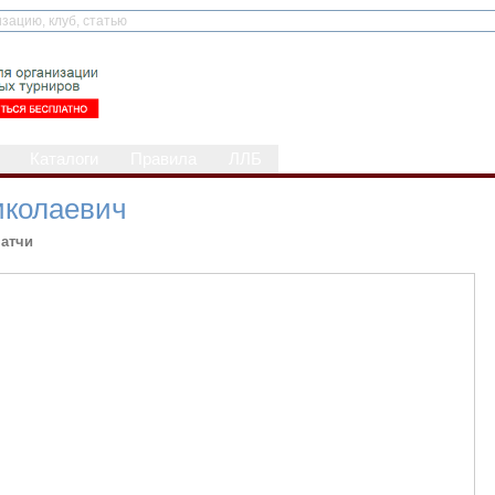
Каталоги
Правила
ЛЛБ
иколаевич
атчи