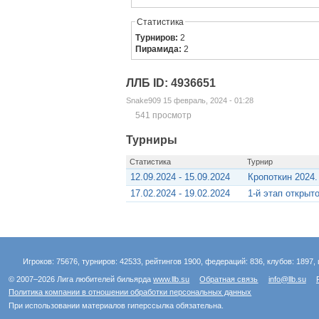
Статистика
Турниров:
2
Пирамида:
2
ЛЛБ ID: 4936651
Snake909 15 февраль, 2024 - 01:28
541 просмотр
Турниры
Статистика
Турнир
12.09.2024 - 15.09.2024
Кропоткин 2024.
17.02.2024 - 19.02.2024
1-й этап открыт
Игроков: 75676, турниров: 42533, рейтингов 1900, федераций: 836, клубов: 1897, 
© 2007–2026 Лига любителей бильярда
www.llb.su
Обратная связь
info@llb.su
Политика компании в отношении обработки персональных данных
При использовании материалов гиперссылка обязательна.