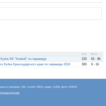
Очки
Место
 Кубок БК "Ковбой" по пирамиде
220
65 - 96
ого Кубка Краснодарского края по пирамиде 2024
300
9 - 16
школ и тренеров: 199, статей: 24911, видео: 11306, фото: 559537.
Рекламодателям