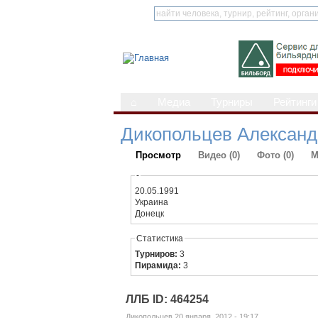
⌂
Медиа
Турниры
Рейтинги
Дикопольцев Алексан
Просмотр
Видео (0)
Фото (0)
М
-
20.05.1991
Украина
Донецк
Статистика
Турниров:
3
Пирамида:
3
ЛЛБ ID: 464254
Дикопольцев 20 января, 2012 - 19:17