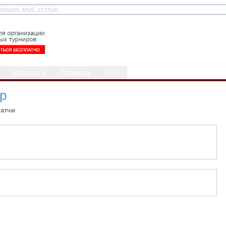
Каталоги
Правила
ЛЛБ
др
атчи