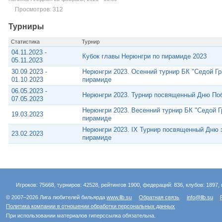
Просмотров: 312
Турниры
Статистика
Турнир
04.11.2023 -
Кубок главы Нерюнгри по пирамиде 2023
05.11.2023
30.09.2023 -
Нерюнгри 2023. Осенний турнир БК "Седой Г
01.10.2023
пирамиде
06.05.2023 -
Нерюнгри 2023. Турнир посвященный Дню По
07.05.2023
Нерюнгри 2023. Весенний турнир БК "Седой 
19.03.2023
пирамиде
Нерюнгри 2023. IX Турнир посвященный Дню 
23.02.2023
пирамиде
Игроков: 75668, турниров: 42528, рейтингов 1900, федераций: 836, клубов: 1897, 
© 2007–2026 Лига любителей бильярда
www.llb.su
Обратная связь
info@llb.su
Политика компании в отношении обработки персональных данных
При использовании материалов гиперссылка обязательна.