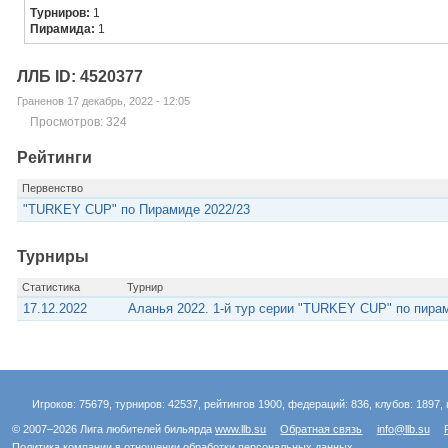
Турниров:
1
Пирамида:
1
ЛЛБ ID: 4520377
Граненов 17 декабрь, 2022 - 12:05
Просмотров: 324
Рейтинги
Первенство
"TURKEY CUP" по Пирамиде 2022/23
Турниры
Статистика
Турнир
17.12.2022
Аланья 2022. 1-й тур серии "TURKEY CUP" по пира
Игроков: 75679, турниров: 42537, рейтингов 1900, федераций: 836, клубов: 1897, 
© 2007–2026 Лига любителей бильярда
www.llb.su
Обратная связь
info@llb.su
Политика компании в отношении обработки персональных данных