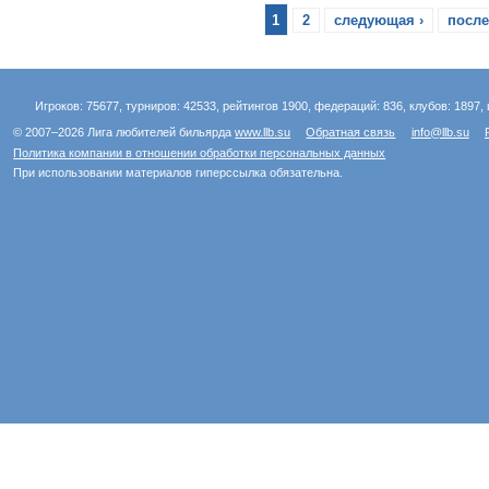
1
2
следующая ›
после
Игроков: 75677, турниров: 42533, рейтингов 1900, федераций: 836, клубов: 1897, 
© 2007–2026 Лига любителей бильярда
www.llb.su
Обратная связь
info@llb.su
Политика компании в отношении обработки персональных данных
При использовании материалов гиперссылка обязательна.