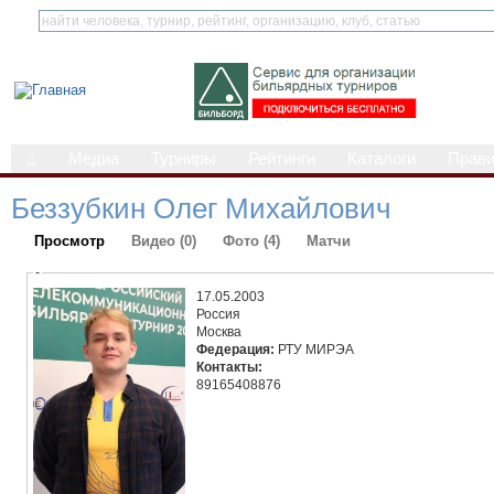
⌂
Медиа
Турниры
Рейтинги
Каталоги
Прав
Беззубкин Олег Михайлович
Просмотр
Видео (0)
Фото (4)
Матчи
-
17.05.2003
Россия
Москва
Федерация:
РТУ МИРЭА
Контакты:
89165408876