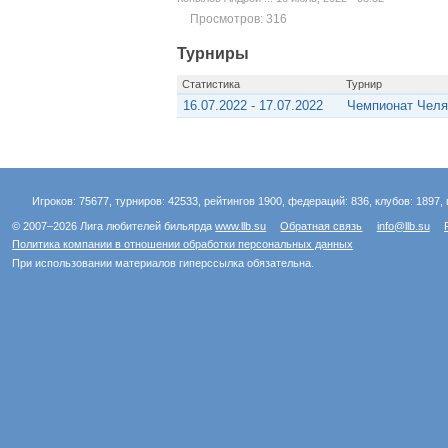
Просмотров: 316
Турниры
Статистика
Турнир
16.07.2022 - 17.07.2022
Чемпионат Челя
Игроков: 75677, турниров: 42533, рейтингов 1900, федераций: 836, клубов: 1897, 
© 2007–2026 Лига любителей бильярда
www.llb.su
Обратная связь
info@llb.su
Политика компании в отношении обработки персональных данных
При использовании материалов гиперссылка обязательна.