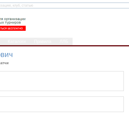
Каталоги
Правила
ЛЛБ
ович
атчи