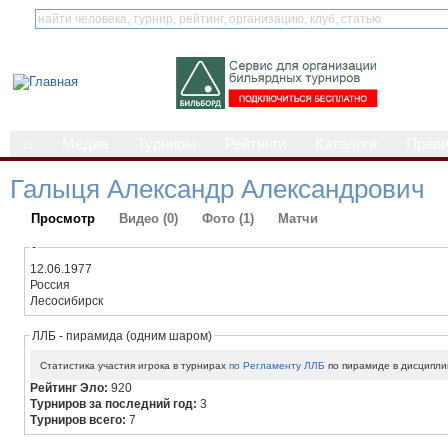
⌂
Медиа
Турниры
Рейтинги
Каталоги
Прав
Галыця Александр Александрович
Просмотр
Видео (0)
Фото (1)
Матчи
-
12.06.1977
Россия
Лесосибирск
ЛЛБ - пирамида (одним шаром)
Статистика участия игрока в турнирах
по Регламенту ЛЛБ
по пирамиде в дисципли
Рейтинг Эло:
920
Турниров за последний год:
3
Турниров всего:
7