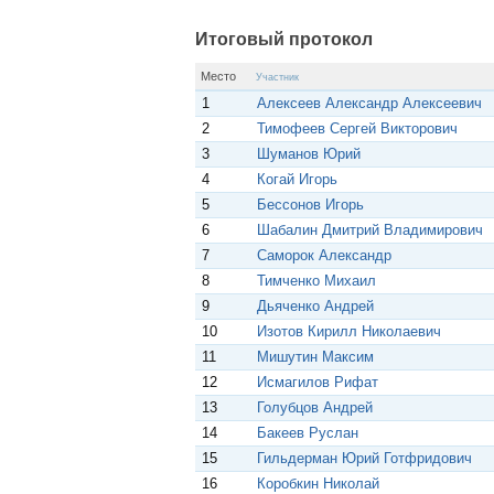
с
A
r
l
R
p
a
a
u
Итоговый протокол
p
m
s
s
Место
Участник
n
1
Алексеев Александр Алексеевич
i
k
2
Тимофеев Сергей Викторович
i
3
Шуманов Юрий
4
Когай Игорь
5
Бессонов Игорь
6
Шабалин Дмитрий Владимирович
7
Саморок Александр
8
Тимченко Михаил
9
Дьяченко Андрей
10
Изотов Кирилл Николаевич
11
Мишутин Максим
12
Исмагилов Рифат
13
Голубцов Андрей
14
Бакеев Руслан
15
Гильдерман Юрий Готфридович
16
Коробкин Николай