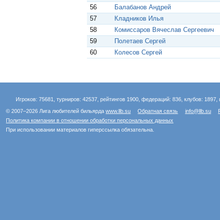
56
Балабанов Андрей
57
Кладников Илья
58
Комиссаров Вячеслав Сергеевич
59
Полетаев Сергей
60
Колесов Сергей
Игроков: 75681, турниров: 42537, рейтингов 1900, федераций: 836, клубов: 1897, 
© 2007–2026 Лига любителей бильярда
www.llb.su
Обратная связь
info@llb.su
Политика компании в отношении обработки персональных данных
При использовании материалов гиперссылка обязательна.