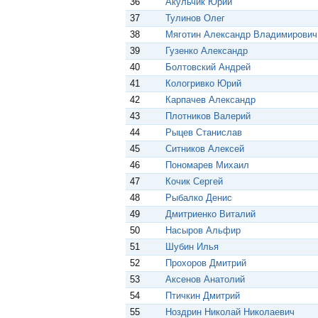
36
Акульчик Юрий
37
Тулинов Олег
38
Мяготин Александр Владимирович
39
Гузенко Александр
40
Болтовский Андрей
41
Кологривко Юрий
42
Карпачев Александр
43
Плотников Валерий
44
Рыцев Станислав
45
Ситников Алексей
46
Пономарев Михаил
47
Кочик Сергей
48
Рыбалко Денис
49
Дмитриенко Виталий
50
Насыров Альфир
51
Шубин Илья
52
Прохоров Дмитрий
53
Аксенов Анатолий
54
Птичкин Дмитрий
55
Ноздрин Николай Николаевич