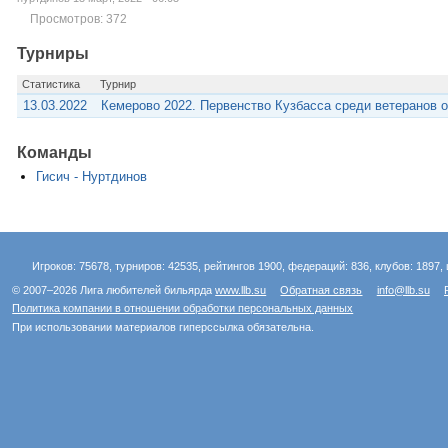
Просмотров: 372
Турниры
Статистика
Турнир
13.03.2022
Кемерово 2022. Первенство Кузбасса среди ветеранов о
Команды
Гисич - Нуртдинов
Игроков: 75678, турниров: 42535, рейтингов 1900, федераций: 836, клубов: 1897, 
© 2007–2026 Лига любителей бильярда
www.llb.su
Обратная связь
info@llb.su
Политика компании в отношении обработки персональных данных
При использовании материалов гиперссылка обязательна.