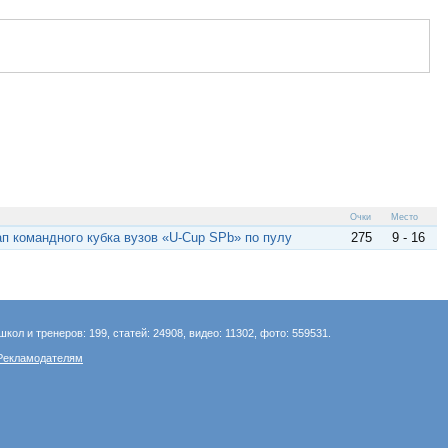
Очки
Место
тап командного кубка вузов «U-Cup SPb» по пулу
275
9 - 16
школ и тренеров: 199, статей: 24908, видео: 11302, фото: 559531.
Рекламодателям