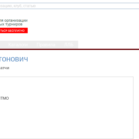
Каталоги
Правила
ЛЛБ
тонович
атчи
ИТМО