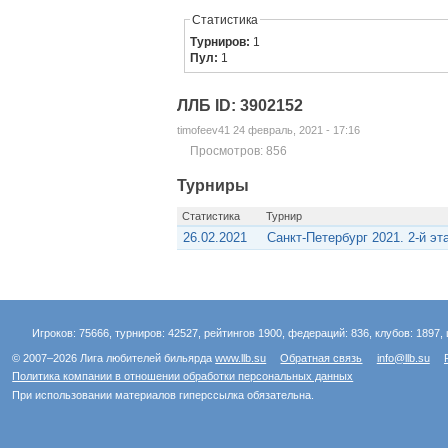
Статистика
Турниров:
1
Пул:
1
ЛЛБ ID: 3902152
timofeev41 24 февраль, 2021 - 17:16
Просмотров: 856
Турниры
Статистика
Турнир
26.02.2021
Санкт-Петербург 2021. 2-й э
Игроков: 75666, турниров: 42527, рейтингов 1900, федераций: 836, клубов: 1897, 
© 2007–2026 Лига любителей бильярда
www.llb.su
Обратная связь
info@llb.su
Политика компании в отношении обработки персональных данных
При использовании материалов гиперссылка обязательна.