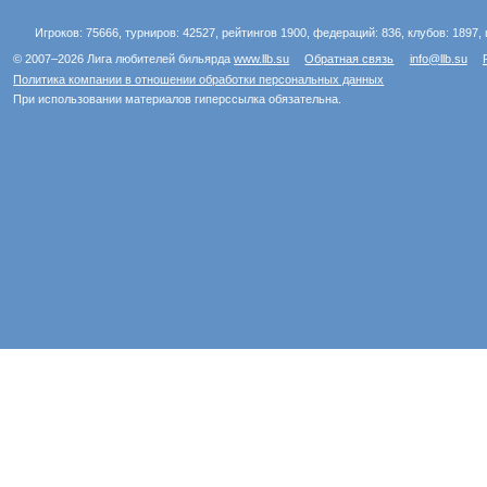
Игроков: 75666, турниров: 42527, рейтингов 1900, федераций: 836, клубов: 1897, 
© 2007–2026 Лига любителей бильярда
www.llb.su
Обратная связь
info@llb.su
Политика компании в отношении обработки персональных данных
При использовании материалов гиперссылка обязательна.