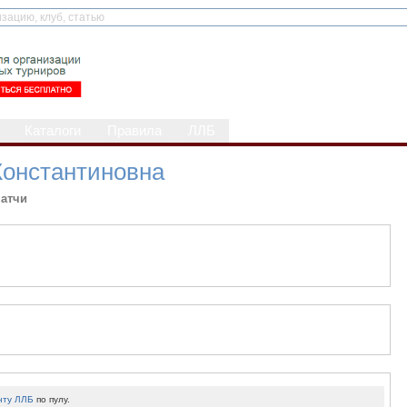
Каталоги
Правила
ЛЛБ
Константиновна
атчи
нту ЛЛБ
по пулу.