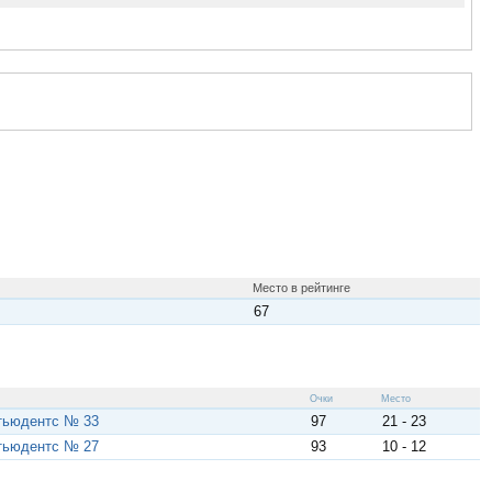
Место в рейтинге
67
Очки
Место
тьюдентс № 33
97
21 - 23
тьюдентс № 27
93
10 - 12