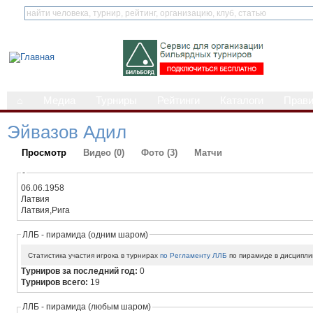
⌂
Медиа
Турниры
Рейтинги
Каталоги
Прав
Эйвазов Адил
Просмотр
Видео (0)
Фото (3)
Матчи
-
06.06.1958
Латвия
Латвия,Рига
ЛЛБ - пирамида (одним шаром)
Статистика участия игрока в турнирах
по Регламенту ЛЛБ
по пирамиде в дисципли
Турниров за последний год:
0
Турниров всего:
19
ЛЛБ - пирамида (любым шаром)