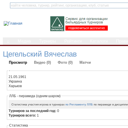
⌂
Медиа
Турниры
Рейтинги
Каталоги
Прав
Цегельский Вячеслав
Просмотр
Видео (0)
Фото (0)
Матчи
-
21.05.1961
Украина
Харьков
ЛЛБ - пирамида (одним шаром)
Статистика участия игрока в турнирах
по Регламенту ЛЛБ
по пирамиде в дисципли
Турниров за последний год:
0
Турниров всего:
1
Статистика