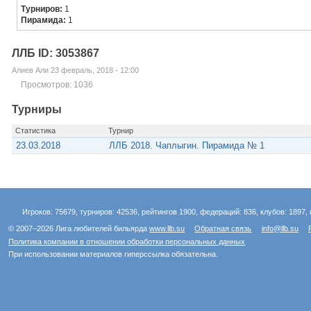
Турниров:
1
Пирамида:
1
ЛЛБ ID: 3053867
Алиев Али 23 февраль, 2018 - 12:00
Просмотров: 1036
Турниры
Статистика
Турнир
23.03.2018
ЛЛБ 2018. Чаплыгин. Пирамида № 1
Игроков: 75679, турниров: 42536, рейтингов 1900, федераций: 836, клубов: 1897, 
© 2007–2026 Лига любителей бильярда
www.llb.su
Обратная связь
info@llb.su
Политика компании в отношении обработки персональных данных
При использовании материалов гиперссылка обязательна.