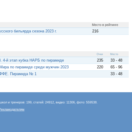
Место в рейтинге
сского бильярда сезона 2023 г.
216
Очки
Место
3. 4-й этап кубка НАРБ по пирамиде
235
33 - 48
Мира по пирамиде среди мужчин 2023
220
65 - 96
ЭФФЕ. Пирамида № 1
33 - 48
школ и тренеров: 199, статей: 24912, видео: 11306, фото: 559538.
Рекламодателям