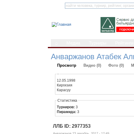
⌂
Медиа
Турниры
Рейтинги
Анваржанов Атабек А
Просмотр
Видео (0)
Фото (0)
М
-
12.05.1998
Киргизия
Карасуу
Статистика
Турниров:
3
Пирамида:
3
ЛЛБ ID: 2977353
Анваржанов 23 декабрь, 2017 - 12:49