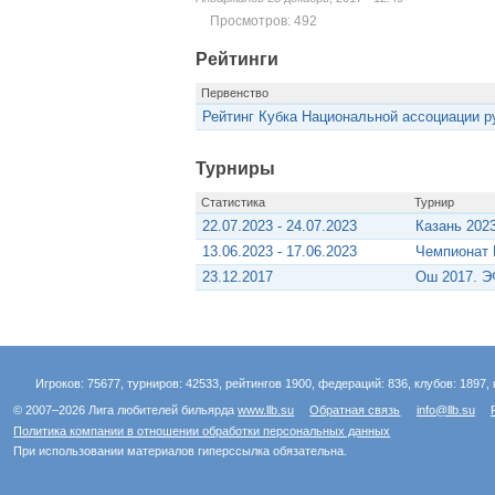
Просмотров: 492
Рейтинги
Первенство
Рейтинг Кубка Национальной ассоциации ру
Турниры
Статистика
Турнир
22.07.2023 - 24.07.2023
Казань 202
13.06.2023 - 17.06.2023
Чемпионат 
23.12.2017
Ош 2017. 
Игроков: 75677, турниров: 42533, рейтингов 1900, федераций: 836, клубов: 1897, 
© 2007–2026 Лига любителей бильярда
www.llb.su
Обратная связь
info@llb.su
Политика компании в отношении обработки персональных данных
При использовании материалов гиперссылка обязательна.