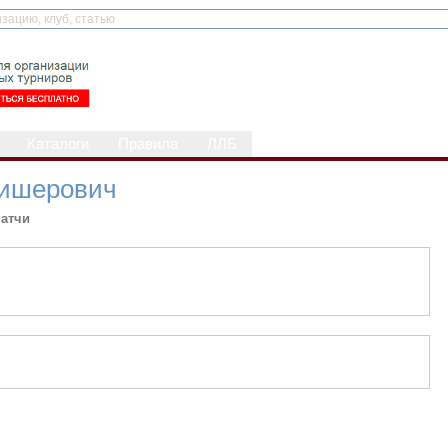
Каталоги
Правила
ЛЛБ
лишерович
атчи