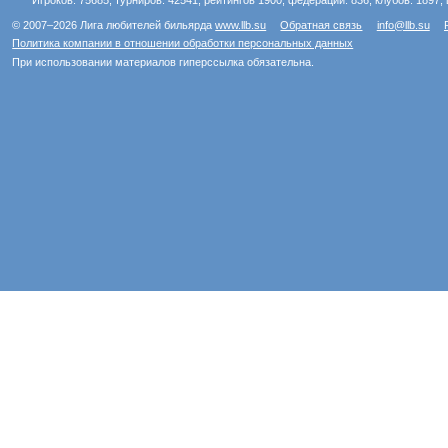
Игроков: 75685, турниров: 42541, рейтингов 1900, федераций: 836, клубов: 1897, 
© 2007–2026 Лига любителей бильярда
www.llb.su
Обратная связь
info@llb.su
Политика компании в отношении обработки персональных данных
При использовании материалов гиперссылка обязательна.