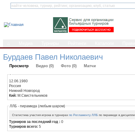
⌂
Медиа
Турниры
Рейтинги
Каталоги
Прав
Бурдаев Павел Николаевич
Просмотр
Видео (0)
Фото (0)
Матчи
-
12.06.1980
Россия
Нижний Новгород
Кий:
М.Свистельников
ЛЛБ - пирамида (любым шаром)
Статистика участия игрока в турнирах
по Регламенту ЛЛБ
по пирамиде в дисципли
Турниров за последний год :
0
Турниров всего:
5