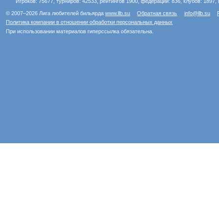
Игроков: 75677, турниров: 42533, рейтингов 1900, федераций: 836, клубов: 1897, 
© 2007–2026 Лига любителей бильярда
www.llb.su
Обратная связь
info@llb.su
Политика компании в отношении обработки персональных данных
При использовании материалов гиперссылка обязательна.