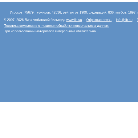
Игроков: 75679, турниров: 42536, рейтингов 1900, федераций: 836, клубов: 1897, 
© 2007–2026 Лига любителей бильярда
www.llb.su
Обратная связь
info@llb.su
Политика компании в отношении обработки персональных данных
При использовании материалов гиперссылка обязательна.