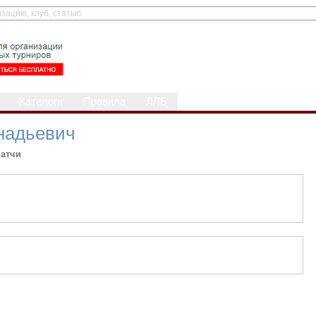
Каталоги
Правила
ЛЛБ
надьевич
атчи