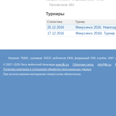
Просмотров: 982
Турниры
Статистика
Турнир
25.12.2016
Минусинск 2016. Новогод
17.12.2016
Минусинск 2016г. Турнир
Игроков: 75681, турниров: 42537, рейтингов 1900, федераций: 836, клубов: 1897, 
© 2007–2026 Лига любителей бильярда
www.llb.su
Обратная связь
info@llb.su
Политика компании в отношении обработки персональных данных
При использовании материалов гиперссылка обязательна.