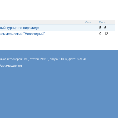
Очки
Место
ний турнир по пирамиде
5 - 6
 коммерческий "Новогодний"
9 - 12
школ и тренеров: 199, статей: 24913, видео: 11306, фото: 559541.
Рекламодателям