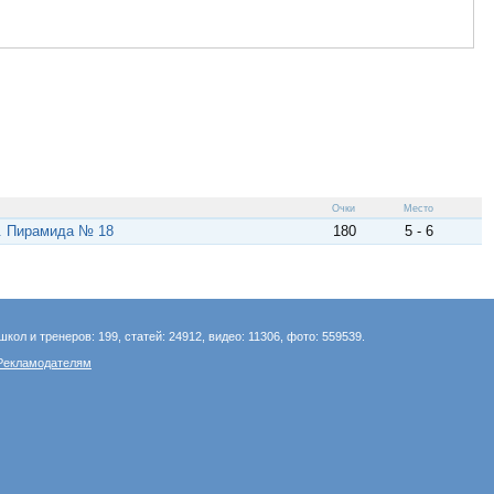
Очки
Место
. Пирамида № 18
180
5 - 6
школ и тренеров: 199, статей: 24912, видео: 11306, фото: 559539.
Рекламодателям