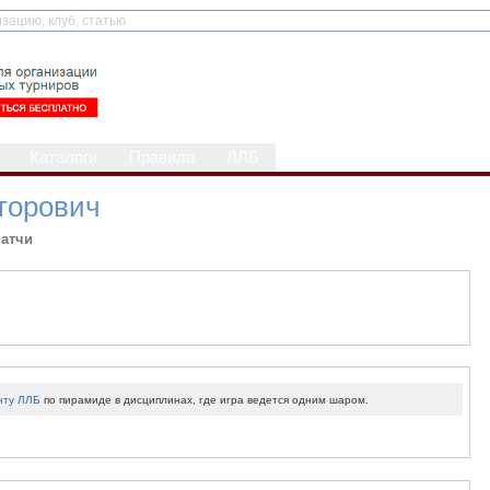
Каталоги
Правила
ЛЛБ
торович
атчи
нту ЛЛБ
по пирамиде в дисциплинах, где игра ведется одним шаром.