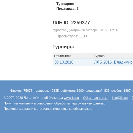
Турниров:
1
Пирамида:
1
ЛЛБ ID: 2259377
Курбатов Дмитрий 30 октябрь, 2016 - 13:14
Просмотров: 1103
Турниры
Статистика
Турнир
30.10.2016
ЛЛБ 2015. Владимир
Игроков: 75678, турниров: 42535, рейтингов 1900, федераций: 836, клубов: 1897, 
© 2007–2026 Лига любителей бильярда
www.llb.su
Обратная связь
info@llb.su
Политика компании в отношении обработки персональных данных
При использовании материалов гиперссылка обязательна.