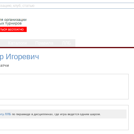
Каталоги
Правила
ЛЛБ
р Игоревич
атчи
нту ЛЛБ
по пирамиде в дисциплинах, где игра ведется одним шаром.