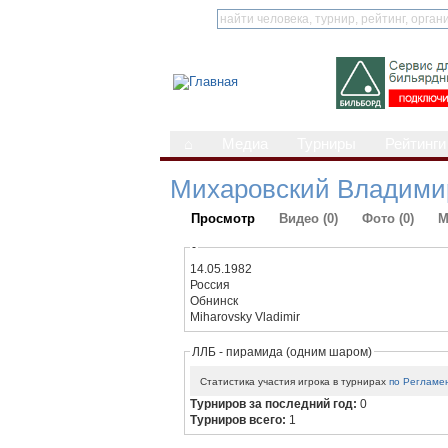
⌂
Медиа
Турниры
Рейтинги
Михаровский Владими
Просмотр
Видео (0)
Фото (0)
М
-
14.05.1982
Россия
Обнинск
Miharovsky Vladimir
ЛЛБ - пирамида (одним шаром)
Статистика участия игрока в турнирах
по Регламе
Турниров за последний год:
0
Турниров всего:
1