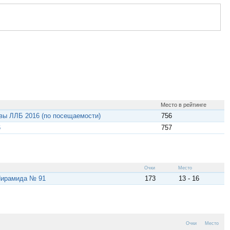
Место в рейтинге
вы ЛЛБ 2016 (по посещаемости)
756
6
757
Очки
Место
Пирамида № 91
173
13 - 16
Очки
Место