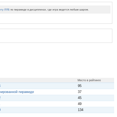
нту ЛЛБ
по пирамиде в дисциплинах, где игра ведется любым шаром.
Место в рейтинге
4
95
нированной пирамиде
37
2
45
1
49
0
134