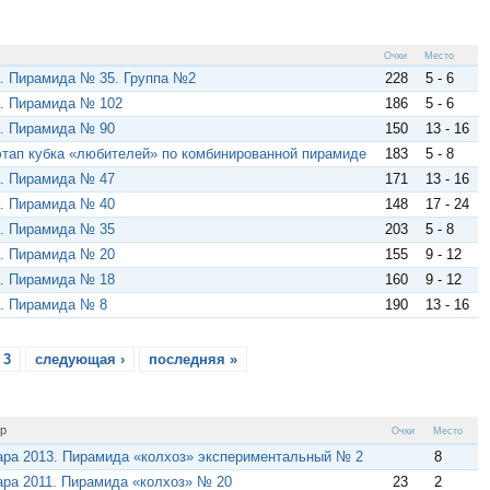
Очки
Место
. Пирамида № 35. Группа №2
228
5 - 6
. Пирамида № 102
186
5 - 6
. Пирамида № 90
150
13 - 16
 этап кубка «любителей» по комбинированной пирамиде
183
5 - 8
. Пирамида № 47
171
13 - 16
. Пирамида № 40
148
17 - 24
. Пирамида № 35
203
5 - 8
. Пирамида № 20
155
9 - 12
. Пирамида № 18
160
9 - 12
. Пирамида № 8
190
13 - 16
3
следующая ›
последняя »
р
Очки
Место
ра 2013. Пирамида «колхоз» экспериментальный № 2
8
ра 2011. Пирамида «колхоз» № 20
23
2