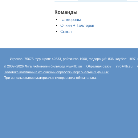
Команды
Галлеровы
Очкин + Галлеров
Сокол
Игроков: 75675, турниров: 42533, рейтингов 1900, федераций: 836, клубов: 1897, 
© 2007–2026 Лига любителей бильярда
www.llb.su
Обратная связь
info@llb.su
Политика компании в отношении обработки персональных данных
При использовании материалов гиперссылка обязательна.