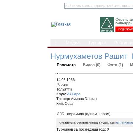
⌂
Медиа
Турниры
Рейтинги
Нурмухаметов Рашит 
Просмотр
Видео (0)
Фото (1)
М
-
14.05.1966
Россия
Тольятти
Клуб:
Ак Барс
Тренер:
Амиров Эльчин
Кий:
Сова
ЛЛБ - пирамида (одним шаром)
Статистика участия игрока в турнирах
по Регламе
Турниров за последний год:
0