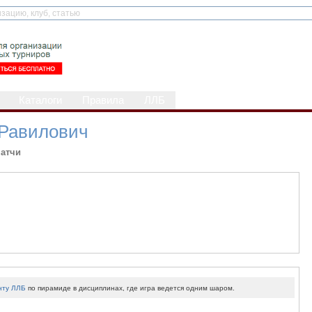
Каталоги
Правила
ЛЛБ
Равилович
атчи
нту ЛЛБ
по пирамиде в дисциплинах, где игра ведется одним шаром.