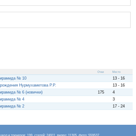
Очки
Место
Пирамида № 10
13 - 16
рождения Нурмухаметова Р.Р.
13 - 16
Пирамида № 6 (новички)
175
4
Пирамида № 4
3
Пирамида № 2
17 - 24
школ и тренеров: 199, статей: 24911, видео: 11305, фото: 559537.