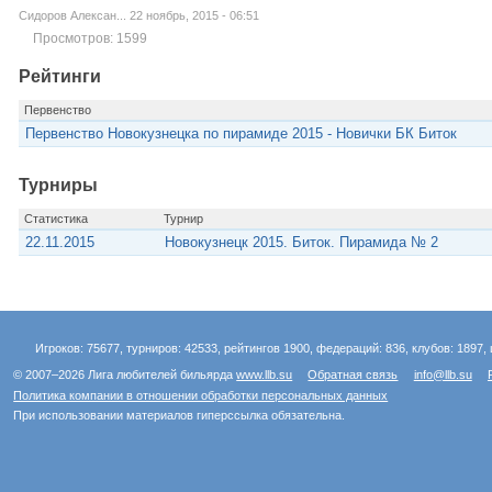
Сидоров Алексан... 22 ноябрь, 2015 - 06:51
Просмотров: 1599
Рейтинги
Первенство
Первенство Новокузнецка по пирамиде 2015 - Новички БК Биток
Турниры
Статистика
Турнир
22.11.2015
Новокузнецк 2015. Биток. Пирамида № 2
Игроков: 75677, турниров: 42533, рейтингов 1900, федераций: 836, клубов: 1897, 
© 2007–2026 Лига любителей бильярда
www.llb.su
Обратная связь
info@llb.su
Политика компании в отношении обработки персональных данных
При использовании материалов гиперссылка обязательна.