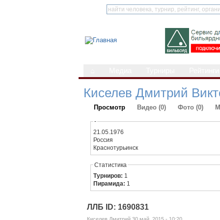
⌂
Медиа
Турниры
Рейтинги
Киселев Дмитрий Викт
Просмотр
Видео (0)
Фото (0)
М
-
21.05.1976
Россия
Краснотурьинск
Статистика
Турниров:
1
Пирамида:
1
ЛЛБ ID: 1690831
Киселев Дмитрий 30 май, 2015 - 10:20