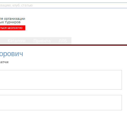
Каталоги
Правила
ЛЛБ
орович
атчи