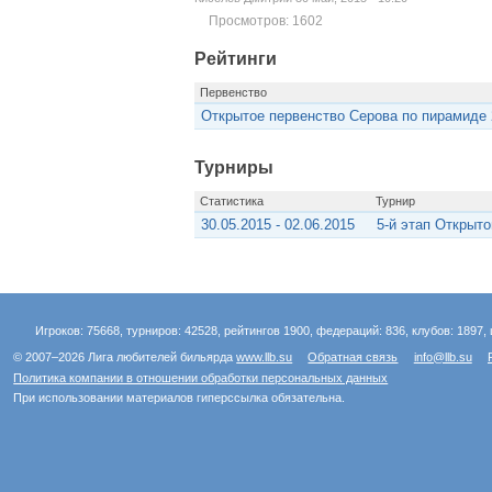
Просмотров: 1602
Рейтинги
Первенство
Открытое первенство Серова по пирамиде 
Турниры
Статистика
Турнир
30.05.2015 - 02.06.2015
5-й этап Открыто
Игроков: 75668, турниров: 42528, рейтингов 1900, федераций: 836, клубов: 1897, 
© 2007–2026 Лига любителей бильярда
www.llb.su
Обратная связь
info@llb.su
Политика компании в отношении обработки персональных данных
При использовании материалов гиперссылка обязательна.