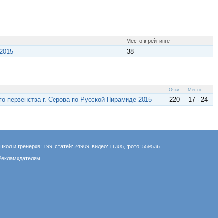
Место в рейтинге
2015
38
Очки
Место
го первенства г. Серова по Русской Пирамиде 2015
220
17 - 24
школ и тренеров: 199, статей: 24909, видео: 11305, фото: 559536.
Рекламодателям