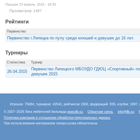
Прошин 23 апрель, 2015 - 18:35
Просмотров: 1487
Рейтинги
Первенство
Первенство г.Липецка по пулу среди юношей и девушек до 16 лет.
Турниры
Статистика
Турнир
Первенство Липецкого МБОУДО ГДЮЦ «Спортивный» по 
26.04.2015
девушек 2015
Игроков: 75684, турниров: 42541, рейтингов 1900, федераций: 836, клубов: 1897, 
© 2007–2026 Лига любителей бильярда
www.llb.su
Обратная связь
info@llb.su
Политика компании в отношении обработки персональных данных
При использовании материалов гиперссылка обязательна.