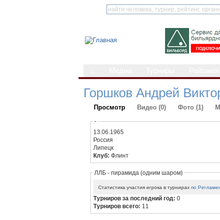
⌂
Медиа
Турниры
Рейтинги
Горшков Андрей Викто
Просмотр
Видео (0)
Фото (1)
М
-
13.06.1965
Россия
Липецк
Клуб:
Флинт
ЛЛБ - пирамида (одним шаром)
Статистика участия игрока в турнирах
по Регламе
Турниров за последний год:
0
Турниров всего:
11