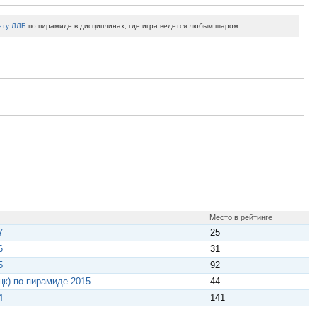
нту ЛЛБ
по пирамиде в дисциплинах, где игра ведется любым шаром.
Место в рейтинге
7
25
6
31
5
92
цк) по пирамиде 2015
44
4
141