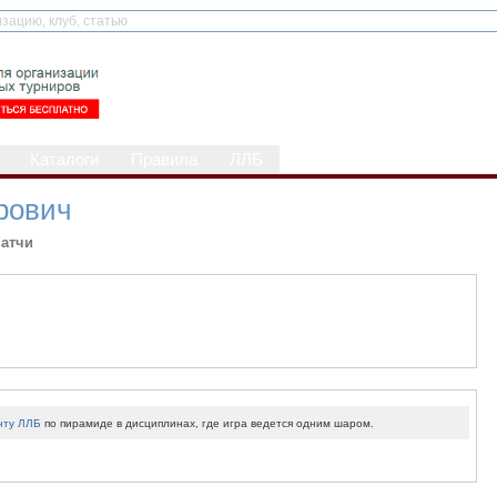
Каталоги
Правила
ЛЛБ
рович
атчи
нту ЛЛБ
по пирамиде в дисциплинах, где игра ведется одним шаром.