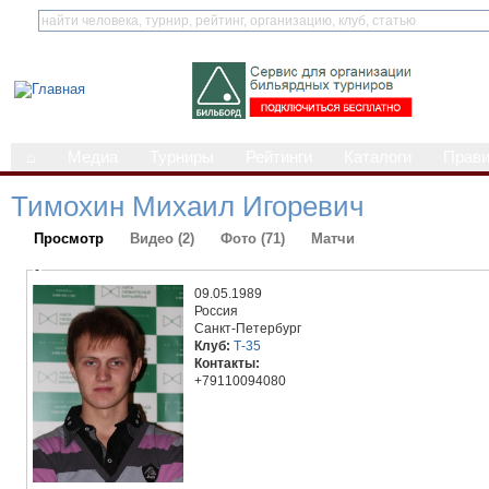
⌂
Медиа
Турниры
Рейтинги
Каталоги
Прав
Тимохин Михаил Игоревич
Просмотр
Видео (2)
Фото (71)
Матчи
-
09.05.1989
Россия
Санкт-Петербург
Клуб:
Т-35
Контакты:
+79110094080