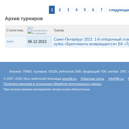
1
2
3
4
5
6
7
следующая
Архив турниров
Дата
Статистика
Турнир
Санкт-Петербург 2013. 1-й отборочный эт
>>>
06.12.2013
кубка «Бриллианты возвращаются» БК «Ту
Игроков: 75669, турниров: 42528, рейтингов 1900, федераций: 836, клубов: 1897, 
© 2007–2026 Лига любителей бильярда
www.llb.su
Обратная связь
info@llb.su
Политика компании в отношении обработки персональных данных
При использовании материалов гиперссылка обязательна.