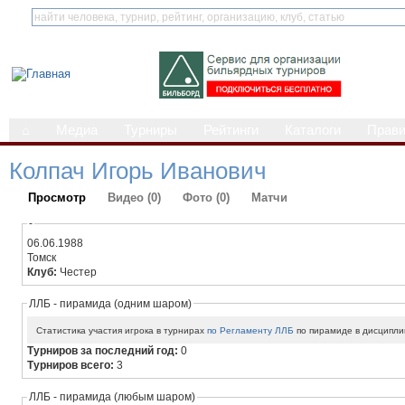
⌂
Медиа
Турниры
Рейтинги
Каталоги
Прав
Колпач Игорь Иванович
Просмотр
Видео (0)
Фото (0)
Матчи
-
06.06.1988
Томск
Клуб:
Честер
ЛЛБ - пирамида (одним шаром)
Статистика участия игрока в турнирах
по Регламенту ЛЛБ
по пирамиде в дисципли
Турниров за последний год:
0
Турниров всего:
3
ЛЛБ - пирамида (любым шаром)